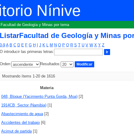
a y Minas por tema
torio Nínive
r Facultad de Geología y Minas por tema
ListarFacultad de Geología y Minas po
0-9
A
B
C
D
E
F
G
H
I
J
K
L
M
N
O
P
Q
R
S
T
U
V
W
X
Y
Z
O introducir las primeras letras:
Orden:
Resultados:
Mostrando ítems 1-20 de 1616
Materia
048, Bloque (Yacimiento Punta Gorda, Moa)
[2]
1914CB, Sector (Namibia)
[1]
Abastecimiento de agua
[2]
Accidentes del trabajo
[6]
Acimut de partida
[1]