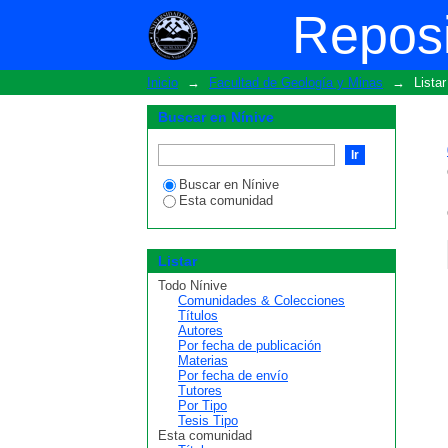
ListarFacultad de Geologí
Reposi
Inicio
→
Facultad de Geología y Minas
→
Lista
Buscar en Nínive
Buscar en Nínive
Esta comunidad
Listar
Todo Nínive
Comunidades & Colecciones
Títulos
Autores
Por fecha de publicación
Materias
Por fecha de envío
Tutores
Por Tipo
Tesis Tipo
Esta comunidad