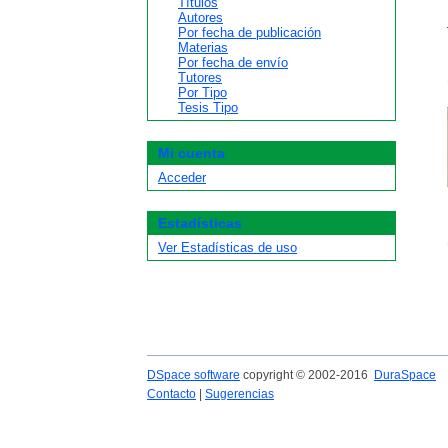
Títulos
Autores
Por fecha de publicación
Materias
Por fecha de envío
Tutores
Por Tipo
Tesis Tipo
Mi cuenta
Acceder
Estadísticas
Ver Estadísticas de uso
DSpace software
copyright © 2002-2016
DuraSpace
Contacto
|
Sugerencias