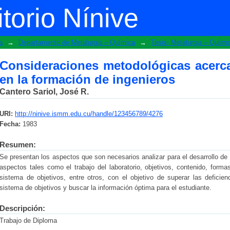
ógicas acerca del laboratorio de ó
torio Nínive
a
→
Departamento de Metalurgia – Química
→
Tesis- Metalurgia – Quími
Consideraciones metodológicas acerca 
en la formación de ingenieros
Cantero Sariol, José R.
URI:
http://ninive.ismm.edu.cu/handle/123456789/4276
Fecha:
1983
Resumen:
Se presentan los aspectos que son necesarios analizar para el desarrollo de l
aspectos tales como el trabajo del laboratorio, objetivos, contenido, forma
sistema de objetivos, entre otros, con el objetivo de superar las deficien
sistema de objetivos y buscar la información óptima para el estudiante.
Descripción:
Trabajo de Diploma