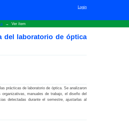
ptica en la formación de
Login
ca
→
Ver ítem
del laboratorio de óptica
as prácticas de laboratorio de óptica. Se analizaron
s organizativas, manuales de trabajo, el diseño del
cias detectadas durante el semestre, ajustarlas al