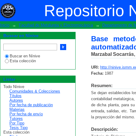
Base metodológica del reporte metalú
Repositorio 
Recuperación de Amoniaco
Inicio
→
Facultad de Metalurgia y Electromecánica
→
Departamento de M
Buscar en Nínive
Base metodo
automatizado
Marzabal Socarrás,
Buscar en Nínive
Esta colección
URI:
http://ninive.ismm.
Fecha:
1987
Listar
Resumen:
Todo Nínive
Comunidades & Colecciones
Se dejan establecidos lo
Títulos
contabilidad metalúrgica,
Autores
Por fecha de publicación
de dicha planta, para su
Materias
entrada, salidas, etc. T
Por fecha de envío
la proyección del mismo.
Tutores
Por Tipo
Tesis Tipo
Descripción:
Esta colección