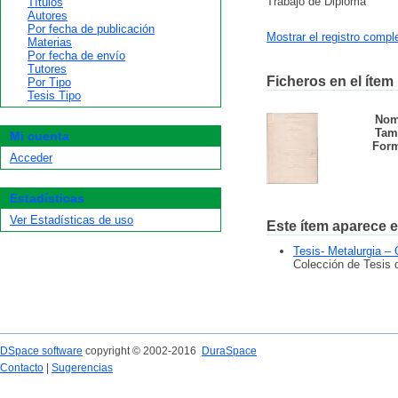
Trabajo de Diploma
Títulos
Autores
Por fecha de publicación
Mostrar el registro compl
Materias
Por fecha de envío
Tutores
Ficheros en el ítem
Por Tipo
Tesis Tipo
Nom
Tam
Mi cuenta
Form
Acceder
Estadísticas
Ver Estadísticas de uso
Este ítem aparece e
Tesis- Metalurgia –
Colección de Tesis 
DSpace software
copyright © 2002-2016
DuraSpace
Contacto
|
Sugerencias