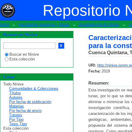
Caracterización minero – ambiental d
Repositorio 
Las Tunas.
Inicio
→
Facultad de Geología y Minas
→
Departamento de Minas
→
T
Buscar en Nínive
Caracterizac
para la cons
Cuenca Quintana, T
Buscar en Nínive
Esta colección
URI:
http://ninive.ismm.
Fecha:
2019
Listar
Resumen:
Todo Nínive
Comunidades & Colecciones
Esta investigación se rea
Títulos
tunas, por lo que se de
Autores
Por fecha de publicación
eliminar o minimizar los
Materias
investigación científic
Por fecha de envío
caracterización de los im
Tutores
Por Tipo
geológicas, ambientales
Tesis Tipo
propuesta del sistema d
Esta colección
positivos. Como resultad