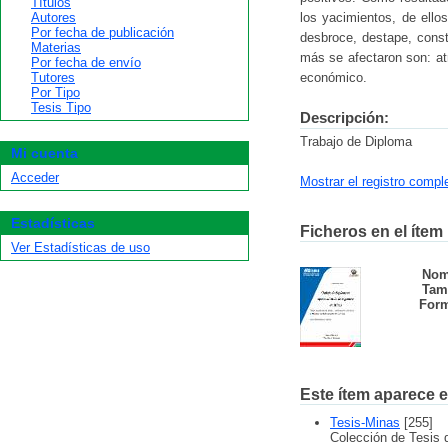
Títulos
Autores
los yacimientos, de ello
Por fecha de publicación
desbroce, destape, const
Materias
más se afectaron son: atm
Por fecha de envío
Tutores
económico.
Por Tipo
Tesis Tipo
Descripción:
Trabajo de Diploma
Mi cuenta
Acceder
Mostrar el registro compl
Estadísticas
Ficheros en el ítem
Ver Estadísticas de uso
Nom
Tam
Form
Este ítem aparece e
Tesis-Minas
[255]
Colección de Tesis 