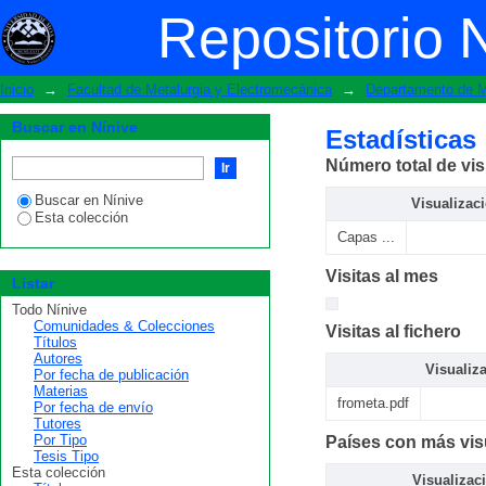
Estadísticas
Repositorio 
Inicio
→
Facultad de Metalurgia y Electromecánica
→
Departamento de 
Buscar en Nínive
Estadísticas
Número total de vis
Buscar en Nínive
Visualizac
Esta colección
Capas ...
Visitas al mes
Listar
Todo Nínive
Comunidades & Colecciones
Visitas al fichero
Títulos
Autores
Visualiz
Por fecha de publicación
Materias
frometa.pdf
Por fecha de envío
Tutores
Por Tipo
Países con más vis
Tesis Tipo
Esta colección
Visualizac