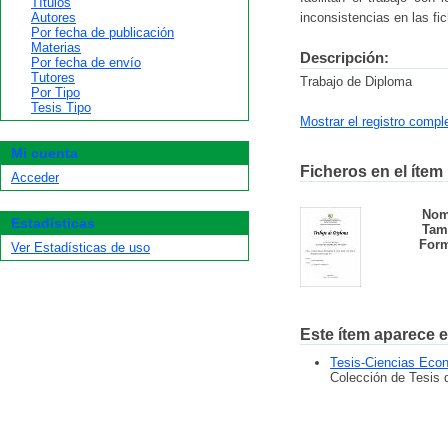
Títulos
Autores
inconsistencias en las fi
Por fecha de publicación
Materias
Descripción:
Por fecha de envío
Tutores
Trabajo de Diploma
Por Tipo
Tesis Tipo
Mostrar el registro compl
Mi cuenta
Ficheros en el ítem
Acceder
Nom
Estadísticas
Tam
Form
Ver Estadísticas de uso
Este ítem aparece e
Tesis-Ciencias Eco
Colección de Tesis