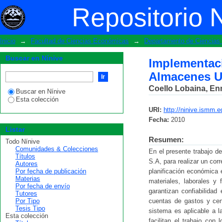
Implementación del sistema de costo e
Repositorio 
Inicio
→
Facultad de Ciencias Económicas
→
Departamento de Ciencia
Buscar en Nínive
Implementa
Almacenes U
Coello Lobaina, E
Buscar en Nínive
Esta colección
URI:
http://ninive.ismm.
Fecha:
2010
Listar
Resumen:
Todo Nínive
Comunidades & Colecciones
En el presente trabajo d
Títulos
S.A, para realizar un cor
Autores
Por fecha de publicación
planificación económica 
Materias
materiales, laborales y 
Por fecha de envío
garantizan confiabilidad
Tutores
Por Tipo
cuentas de gastos y cen
Tesis Tipo
sistema es aplicable a l
Esta colección
facilitan el trabajo con