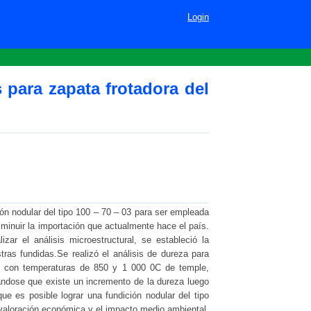
 tercer riel del metro de
Login
para zapata frotadora del
ión nodular del tipo 100 – 70 – 03 para ser empleada
isminuir la importación que actualmente hace el país.
izar el análisis microestructural, se estableció la
as fundidas.Se realizó el análisis de dureza para
co con temperaturas de 850 y 1 000 0C de temple,
ándose que existe un incremento de la dureza luego
 es posible lograr una fundición nodular del tipo
 valoración económica y el impacto medio ambiental.