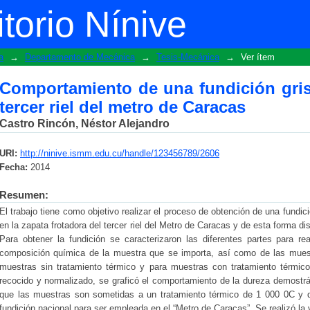
ndición gris para zapata frotadora del
torio Nínive
a
→
Departamento de Mecánica
→
Tesis-Mecánica
→
Ver ítem
Comportamiento de una fundición gris 
tercer riel del metro de Caracas
Castro Rincón, Néstor Alejandro
URI:
http://ninive.ismm.edu.cu/handle/123456789/2606
Fecha:
2014
Resumen:
El trabajo tiene como objetivo realizar el proceso de obtención de una fundic
en la zapata frotadora del tercer riel del Metro de Caracas y de esta forma d
Para obtener la fundición se caracterizaron las diferentes partes para real
composición química de la muestra que se importa, así como de las muestr
muestras sin tratamiento térmico y para muestras con tratamiento térmi
recocido y normalizado, se graficó el comportamiento de la dureza demostr
que las muestras son sometidas a un tratamiento térmico de 1 000 0C y que
fundición nacional para ser empleada en el “Metro de Caracas”. Se realizó la