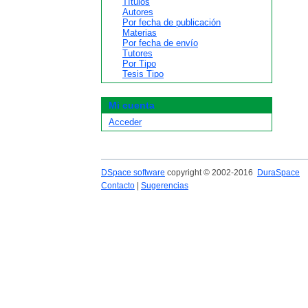
Títulos
Autores
Por fecha de publicación
Materias
Por fecha de envío
Tutores
Por Tipo
Tesis Tipo
Mi cuenta
Acceder
DSpace software
copyright © 2002-2016
DuraSpace
Contacto
|
Sugerencias