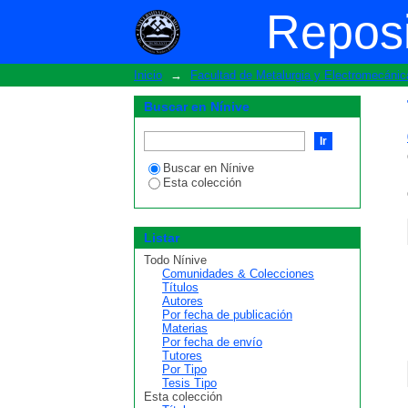
Tipo
Reposi
Inicio
→
Facultad de Metalurgia y Electromecánic
Buscar en Nínive
Buscar en Nínive
Esta colección
Listar
Todo Nínive
Comunidades & Colecciones
Títulos
Autores
Por fecha de publicación
Materias
Por fecha de envío
Tutores
Por Tipo
Tesis Tipo
Esta colección