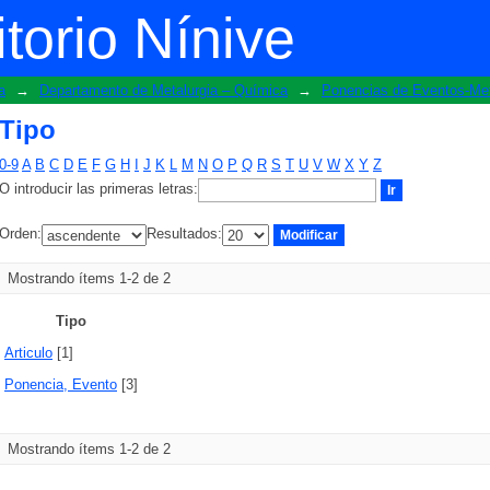
torio Nínive
a
→
Departamento de Metalurgia – Química
→
Ponencias de Eventos-Met
Tipo
0-9
A
B
C
D
E
F
G
H
I
J
K
L
M
N
O
P
Q
R
S
T
U
V
W
X
Y
Z
O introducir las primeras letras:
Orden:
Resultados:
Mostrando ítems 1-2 de 2
Tipo
Articulo
[1]
Ponencia, Evento
[3]
Mostrando ítems 1-2 de 2