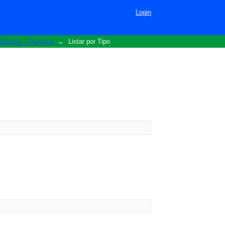
Login
alurgia – Química
→
Listar por Tipo