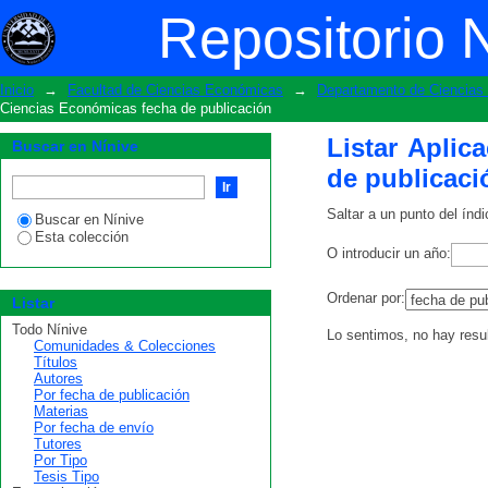
Listar Aplicaciones Informáticas-Cien
Repositorio 
Inicio
→
Facultad de Ciencias Económicas
→
Departamento de Ciencia
Ciencias Económicas fecha de publicación
Listar Aplic
Buscar en Nínive
de publicaci
Saltar a un punto del índi
Buscar en Nínive
Esta colección
O introducir un año:
Ordenar por:
Listar
Todo Nínive
Lo sentimos, no hay resu
Comunidades & Colecciones
Títulos
Autores
Por fecha de publicación
Materias
Por fecha de envío
Tutores
Por Tipo
Tesis Tipo