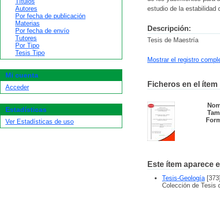
Títulos
Autores
estudio de la estabilidad
Por fecha de publicación
Materias
Descripción:
Por fecha de envío
Tutores
Tesis de Maestría
Por Tipo
Tesis Tipo
Mostrar el registro compl
Mi cuenta
Ficheros en el ítem
Acceder
Nom
Estadísticas
Tam
Form
Ver Estadísticas de uso
Este ítem aparece e
Tesis-Geología
[373
Colección de Tesis 