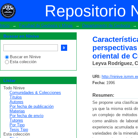
Características geológicas, regularida
Repositorio 
cuarzo filoniano de la región oriental 
Inicio
→
Facultad de Geología y Minas
→
Departamento de Geología
→
Buscar en Nínive
Característ
perspectivas
oriental de 
Buscar en Nínive
Esta colección
Leyva Rodríguez, C
URI:
http://ninive.ismm.
Listar
Fecha:
1996
Todo Nínive
Comunidades & Colecciones
Resumen:
Títulos
Autores
Se propone una clasificac
Por fecha de publicación
ya que la misma está dis
Materias
un complejo de métodos 
Por fecha de envío
Tutores
como análisis de labora
Por Tipo
experiencia acumulada en
Tesis Tipo
variedades de la minerali
Esta colección