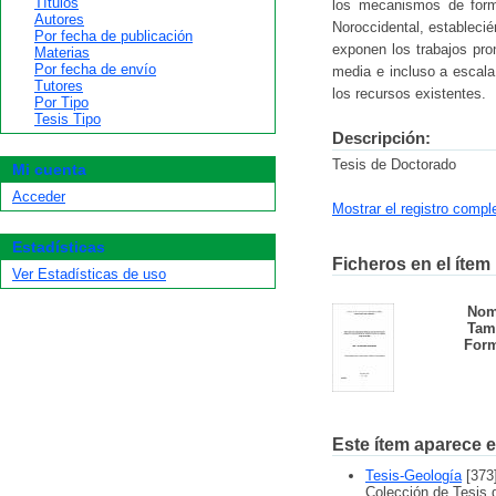
Títulos
los mecanismos de form
Autores
Noroccidental, establecié
Por fecha de publicación
exponen los trabajos pro
Materias
Por fecha de envío
media e incluso a escala
Tutores
los recursos existentes.
Por Tipo
Tesis Tipo
Descripción:
Tesis de Doctorado
Mi cuenta
Acceder
Mostrar el registro compl
Estadísticas
Ficheros en el ítem
Ver Estadísticas de uso
Nom
Tam
Form
Este ítem aparece e
Tesis-Geología
[373
Colección de Tesis 