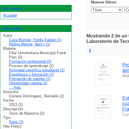
Nuevos filtros:
Mi cuenta
Acceder
Descubre
Autor
Mostrando 2 de un 
Cuza Borrote, Yordis Fabián (1)
Laboratorio de Tec
Molina Mestre, Nercy (1)
Materia
1
Filial Universitaria Municipal Frank
País (2)
Formación profesional (2)
Pro
Proceso de aprendizaje (2)
Actividad científica estudiantil (1)
del
Enseñanza y formación (1)
Mol
Formación de valores (1)
Universidad cubana (1)
... más
Asesor/a
Cisnero Domínguez, Reinaldo (2)
Est
Fecha
cua
2013 (2)
Fra
Descripción
Tesis de Maestría (2)
Cuz
Tipo
Tesis (2)
Has File(s)