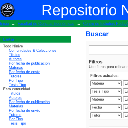
Buscar
Repositorio 
Inicio
→
Facultad de Ciencias Económicas
→
Centro de Estudios Pedagó
Buscar
Listar
Todo Nínive
Comunidades & Colecciones
Títulos
Autores
Filtros
Por fecha de publicación
Use filtros para refinar
Materias
Por fecha de envío
Filtros actuales:
Tutores
Por Tipo
Tesis Tipo
Esta comunidad
Títulos
Autores
Por fecha de publicación
Materias
Por fecha de envío
Tutores
Por Tipo
Tesis Tipo