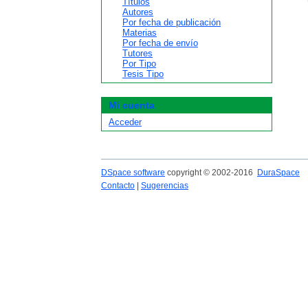
Títulos
Autores
Por fecha de publicación
Materias
Por fecha de envío
Tutores
Por Tipo
Tesis Tipo
Mi cuenta
Acceder
DSpace software
copyright © 2002-2016
DuraSpace
Contacto
|
Sugerencias