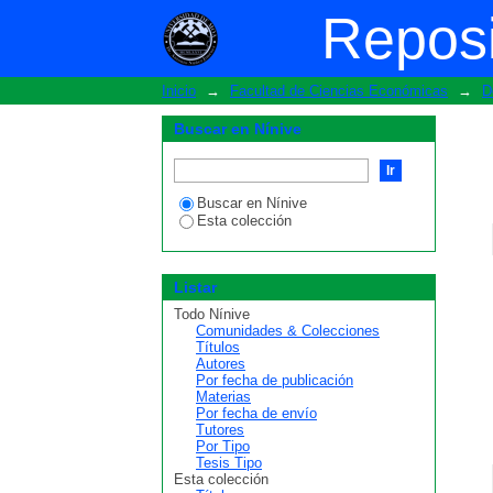
Filtrar por: Materia
Reposi
Inicio
→
Facultad de Ciencias Económicas
→
D
Buscar en Nínive
Buscar en Nínive
Esta colección
Listar
Todo Nínive
Comunidades & Colecciones
Títulos
Autores
Por fecha de publicación
Materias
Por fecha de envío
Tutores
Por Tipo
Tesis Tipo
Esta colección