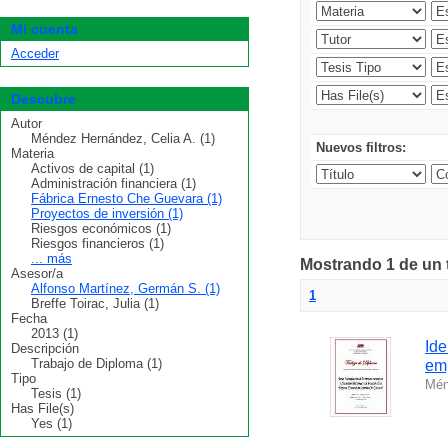
Mi cuenta
Acceder
Descubre
Autor
Méndez Hernández, Celia A. (1)
Nuevos filtros:
Materia
Activos de capital (1)
Administración financiera (1)
Fábrica Ernesto Che Guevara (1)
Proyectos de inversión (1)
Riesgos económicos (1)
Riesgos financieros (1)
... más
Mostrando 1 de un t
Asesor/a
Alfonso Martínez, Germán S. (1)
1
Breffe Toirac, Julia (1)
Fecha
2013 (1)
Ide
Descripción
Trabajo de Diploma (1)
em
Tipo
Mén
Tesis (1)
Has File(s)
Yes (1)