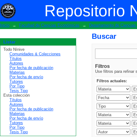
Buscar
Repositorio 
Inicio
→
Facultad de Ciencias Económicas
→
Departamento de Ciencia
Buscar
Listar
Todo Nínive
Comunidades & Colecciones
Títulos
Autores
Filtros
Por fecha de publicación
Use filtros para refinar
Materias
Por fecha de envío
Filtros actuales:
Tutores
Por Tipo
Tesis Tipo
Esta colección
Títulos
Autores
Por fecha de publicación
Materias
Por fecha de envío
Tutores
Por Tipo
Tesis Tipo