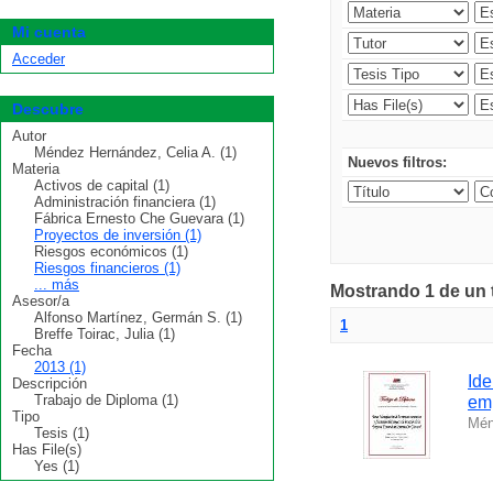
Mi cuenta
Acceder
Descubre
Autor
Méndez Hernández, Celia A. (1)
Nuevos filtros:
Materia
Activos de capital (1)
Administración financiera (1)
Fábrica Ernesto Che Guevara (1)
Proyectos de inversión (1)
Riesgos económicos (1)
Riesgos financieros (1)
... más
Mostrando 1 de un t
Asesor/a
Alfonso Martínez, Germán S. (1)
1
Breffe Toirac, Julia (1)
Fecha
2013 (1)
Ide
Descripción
Trabajo de Diploma (1)
em
Tipo
Mén
Tesis (1)
Has File(s)
Yes (1)