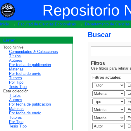
Buscar
Repositorio 
Inicio
→
Facultad de Ciencias Económicas
→
Departamento de Ciencia
Buscar
Listar
Todo Nínive
Comunidades & Colecciones
Títulos
Autores
Filtros
Por fecha de publicación
Use filtros para refinar
Materias
Por fecha de envío
Filtros actuales:
Tutores
Por Tipo
Tesis Tipo
Esta colección
Títulos
Autores
Por fecha de publicación
Materias
Por fecha de envío
Tutores
Por Tipo
Tesis Tipo