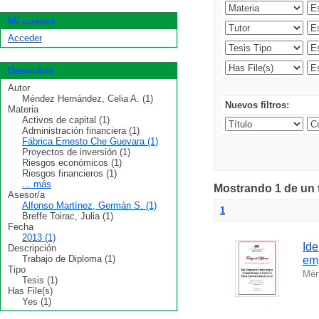
Mi cuenta
Acceder
Descubre
Autor
Méndez Hernández, Celia A. (1)
Nuevos filtros:
Materia
Activos de capital (1)
Administración financiera (1)
Fábrica Ernesto Che Guevara (1)
Proyectos de inversión (1)
Riesgos económicos (1)
Riesgos financieros (1)
... más
Mostrando 1 de un t
Asesor/a
Alfonso Martínez, Germán S. (1)
1
Breffe Toirac, Julia (1)
Fecha
2013 (1)
Ide
Descripción
Trabajo de Diploma (1)
em
Tipo
Mén
Tesis (1)
Has File(s)
Yes (1)