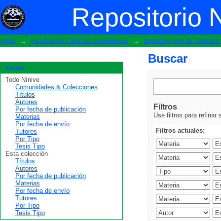
Buscar
Repositorio 
Inicio
→
Facultad de Ciencias Económicas
→
Departamento de Ciencia
Buscar
Listar
Todo Nínive
Comunidades & Colecciones
Títulos
Autores
Filtros
Por fecha de publicación
Use filtros para refinar
Materias
Por fecha de envío
Filtros actuales:
Tutores
Por Tipo
Tesis Tipo
Esta colección
Títulos
Autores
Por fecha de publicación
Materias
Por fecha de envío
Tutores
Por Tipo
Tesis Tipo