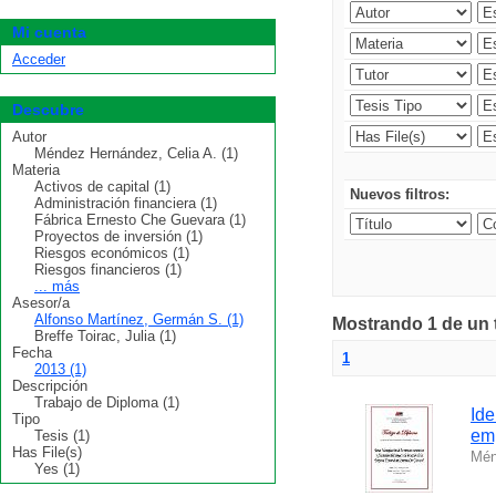
Mi cuenta
Acceder
Descubre
Autor
Méndez Hernández, Celia A. (1)
Materia
Activos de capital (1)
Nuevos filtros:
Administración financiera (1)
Fábrica Ernesto Che Guevara (1)
Proyectos de inversión (1)
Riesgos económicos (1)
Riesgos financieros (1)
... más
Asesor/a
Alfonso Martínez, Germán S. (1)
Mostrando 1 de un t
Breffe Toirac, Julia (1)
Fecha
1
2013 (1)
Descripción
Trabajo de Diploma (1)
Ide
Tipo
em
Tesis (1)
Has File(s)
Mén
Yes (1)