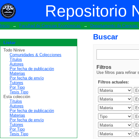
Buscar
Repositorio 
Inicio
→
Facultad de Ciencias Económicas
→
Departamento de Ciencia
Buscar
Listar
Todo Nínive
Comunidades & Colecciones
Títulos
Autores
Filtros
Por fecha de publicación
Use filtros para refinar
Materias
Por fecha de envío
Filtros actuales:
Tutores
Por Tipo
Tesis Tipo
Esta colección
Títulos
Autores
Por fecha de publicación
Materias
Por fecha de envío
Tutores
Por Tipo
Tesis Tipo