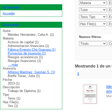
Mi cuenta
Acceder
Descubre
Autor
Méndez Hernández, Celia A. (1)
Nuevos filtros:
Materia
Activos de capital (1)
Administración financiera (1)
Fábrica Ernesto Che Guevara (1)
Proyectos de inversión (1)
Riesgos económicos (1)
Riesgos financieros (1)
... más
Mostrando 1 de un t
Asesor/a
Alfonso Martínez, Germán S. (1)
1
Breffe Toirac, Julia (1)
Fecha
2013 (1)
Ide
Descripción
Trabajo de Diploma (1)
em
Tipo
Mén
Tesis (1)
Has File(s)
Yes (1)