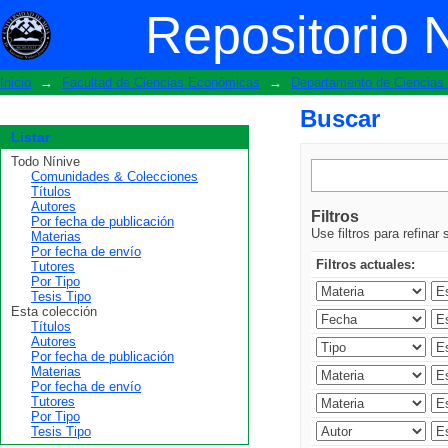
Buscar
Repositorio 
Inicio
→
Facultad de Ciencias Económicas
→
Departamento de Ciencia
Buscar
Listar
Todo Nínive
Comunidades & Colecciones
Títulos
Autores
Filtros
Por fecha de publicación
Use filtros para refinar
Materias
Por fecha de envío
Filtros actuales:
Tutores
Por Tipo
Tesis Tipo
Esta colección
Títulos
Autores
Por fecha de publicación
Materias
Por fecha de envío
Tutores
Por Tipo
Tesis Tipo