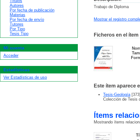
Títulos
Autores
Trabajo de Diploma
Por fecha de publicación
Materias
Mostrar el registro compl
Por fecha de envío
Tutores
Por Tipo
Tesis Tipo
Ficheros en el ítem
Mi cuenta
Nom
Tam
Acceder
Form
Estadísticas
Ver Estadísticas de uso
Este ítem aparece e
Tesis-Geología
[373
Colección de Tesis 
Ítems relaci
Mostrando ítems relaciona
Tí