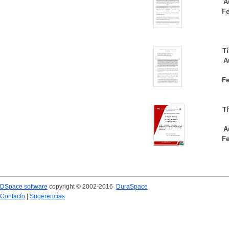
A
Fe
Tí
A
Fe
Tí
A
Fe
DSpace software
copyright © 2002-2016
DuraSpace
Contacto
|
Sugerencias