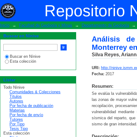
Análisis de la vulnerabilidad sísmic
Repositorio 
Moa.
Inicio
→
Facultad de Geología y Minas
→
Departamento de Geología
→
Buscar en Nínive
Análisis de
Monterrey en
Silva Reyes, Arian
Buscar en Nínive
Esta colección
URI:
http://ninive.ismm.
Fecha:
2017
Listar
Resumen:
Todo Nínive
Comunidades & Colecciones
Se evalúa la vulnerabili
Títulos
las zonas de mayor vulne
Autores
Por fecha de publicación
recopilación, procesamien
Materias
vulnerabilidad mediante
Por fecha de envío
sísmica del reparto, que 
Tutores
Por Tipo
sismo de gran intensidad
Tesis Tipo
Esta colección
Descripción: