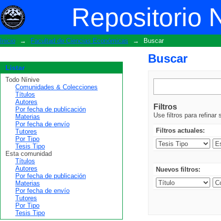
Buscar
Repositorio 
Inicio
→
Facultad de Ciencias Económicas
→
Buscar
Buscar
Listar
Todo Nínive
Comunidades & Colecciones
Títulos
Autores
Filtros
Por fecha de publicación
Use filtros para refinar
Materias
Por fecha de envío
Filtros actuales:
Tutores
Por Tipo
Tesis Tipo
Esta comunidad
Títulos
Autores
Nuevos filtros:
Por fecha de publicación
Materias
Por fecha de envío
Tutores
Por Tipo
Tesis Tipo