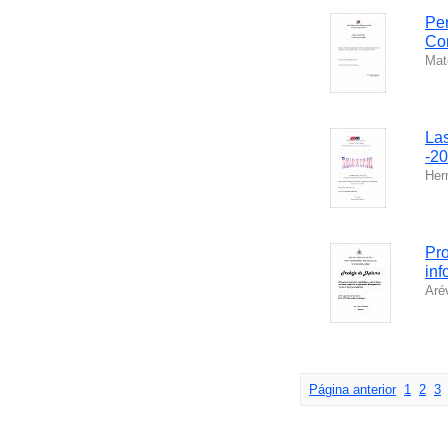
Per
Co
Mat
Las
-2
Her
Pro
inf
Aré
Página anterior
1
2
3