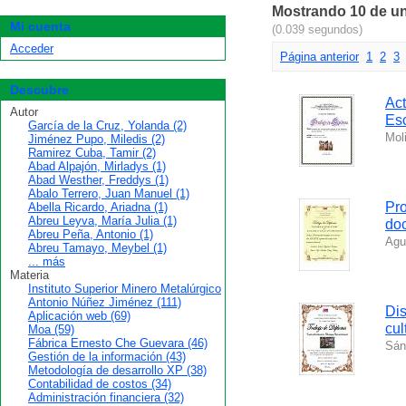
Mostrando 10 de un
Mi cuenta
(0.039 segundos)
Acceder
Página anterior
1
2
3
Descubre
Act
Autor
Esc
García de la Cruz, Yolanda (2)
Mol
Jiménez Pupo, Miledis (2)
Ramirez Cuba, Tamir (2)
Abad Alpajón, Mirladys (1)
Abad Westher, Freddys (1)
Abalo Terrero, Juan Manuel (1)
Pro
Abella Ricardo, Ariadna (1)
Abreu Leyva, María Julia (1)
doc
Abreu Peña, Antonio (1)
Agu
Abreu Tamayo, Meybel (1)
... más
Materia
Instituto Superior Minero Metalúrgico
Antonio Núñez Jiménez (111)
Dis
Aplicación web (69)
cul
Moa (59)
Fábrica Ernesto Che Guevara (46)
Sán
Gestión de la información (43)
Metodología de desarrollo XP (38)
Contabilidad de costos (34)
Administración financiera (32)