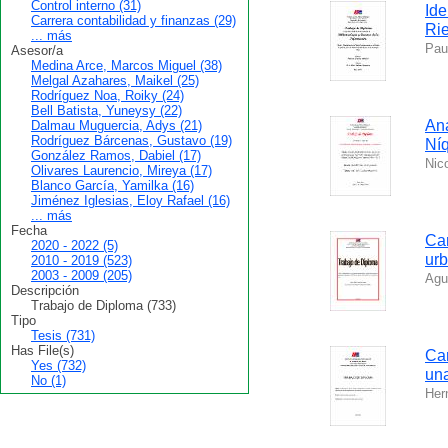
Control interno (31)
Ide
Carrera contabilidad y finanzas (29)
Rie
... más
Pau
Asesor/a
Medina Arce, Marcos Miguel (38)
Melgal Azahares, Maikel (25)
Rodríguez Noa, Roiky (24)
Bell Batista, Yuneysy (22)
Aná
Dalmau Muguercia, Adys (21)
Rodríguez Bárcenas, Gustavo (19)
Níq
González Ramos, Dabiel (17)
Nic
Olivares Laurencio, Mireya (17)
Blanco García, Yamilka (16)
Jiménez Iglesias, Eloy Rafael (16)
... más
Fecha
Car
2020 - 2022 (5)
urb
2010 - 2019 (523)
2003 - 2009 (205)
Agu
Descripción
Trabajo de Diploma (733)
Tipo
Tesis (731)
Has File(s)
Car
Yes (732)
un
No (1)
Her