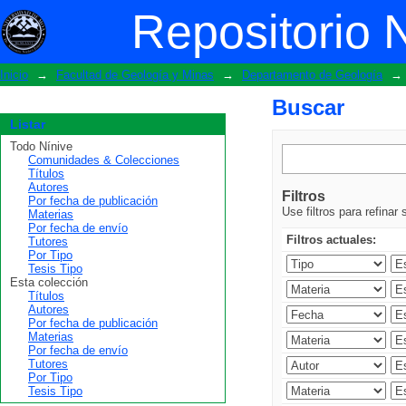
Buscar
Repositorio 
Inicio
→
Facultad de Geología y Minas
→
Departamento de Geología
→
Buscar
Listar
Todo Nínive
Comunidades & Colecciones
Títulos
Autores
Filtros
Por fecha de publicación
Use filtros para refinar
Materias
Por fecha de envío
Filtros actuales:
Tutores
Por Tipo
Tesis Tipo
Esta colección
Títulos
Autores
Por fecha de publicación
Materias
Por fecha de envío
Tutores
Por Tipo
Tesis Tipo