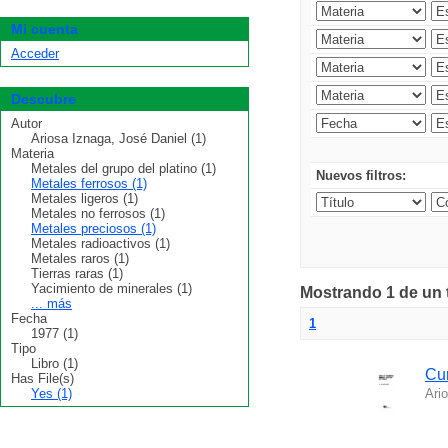
Mi cuenta
Acceder
Descubre
Autor
Ariosa Iznaga, José Daniel (1)
Materia
Metales del grupo del platino (1)
Nuevos filtros:
Metales ferrosos (1)
Metales ligeros (1)
Metales no ferrosos (1)
Metales preciosos (1)
Metales radioactivos (1)
Metales raros (1)
Tierras raras (1)
Yacimiento de minerales (1)
Mostrando 1 de un t
... más
Fecha
1
1977 (1)
Tipo
Libro (1)
Cur
Has File(s)
Yes (1)
Ari