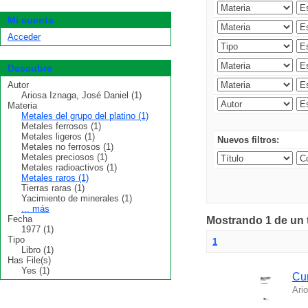
Mi cuenta
Acceder
Descubre
Autor
Ariosa Iznaga, José Daniel (1)
Materia
Metales del grupo del platino (1)
Metales ferrosos (1)
Metales ligeros (1)
Nuevos filtros:
Metales no ferrosos (1)
Metales preciosos (1)
Metales radioactivos (1)
Metales raros (1)
Tierras raras (1)
Yacimiento de minerales (1)
... más
Fecha
Mostrando 1 de un t
1977 (1)
Tipo
1
Libro (1)
Has File(s)
Yes (1)
Cur
Ari