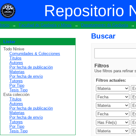
Buscar
Repositorio 
Inicio
→
Facultad de Geología y Minas
→
Departamento de Geología
→
Buscar
Listar
Todo Nínive
Comunidades & Colecciones
Títulos
Autores
Filtros
Por fecha de publicación
Use filtros para refinar
Materias
Por fecha de envío
Filtros actuales:
Tutores
Por Tipo
Tesis Tipo
Esta colección
Títulos
Autores
Por fecha de publicación
Materias
Por fecha de envío
Tutores
Por Tipo
Tesis Tipo