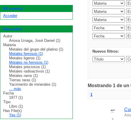
Mi cuenta
Acceder
Descubre
Autor
Ariosa Iznaga, José Daniel (1)
Materia
Metales del grupo del platino (1)
Nuevos filtros:
Metales ferrosos (1)
Metales ligeros (1)
Metales no ferrosos (1)
Metales preciosos (1)
Metales radioactivos (1)
Metales raros (1)
Tierras raras (1)
Yacimiento de minerales (1)
Mostrando 1 de un t
... más
Fecha
1
1977 (1)
Tipo
Libro (1)
Cur
Has File(s)
Yes (1)
Ari