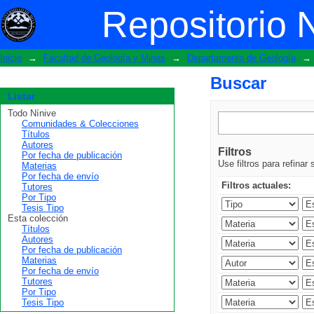
Buscar
Repositorio 
Inicio
→
Facultad de Geología y Minas
→
Departamento de Geología
→
Buscar
Listar
Todo Nínive
Comunidades & Colecciones
Títulos
Autores
Filtros
Por fecha de publicación
Use filtros para refinar
Materias
Por fecha de envío
Filtros actuales:
Tutores
Por Tipo
Tesis Tipo
Esta colección
Títulos
Autores
Por fecha de publicación
Materias
Por fecha de envío
Tutores
Por Tipo
Tesis Tipo