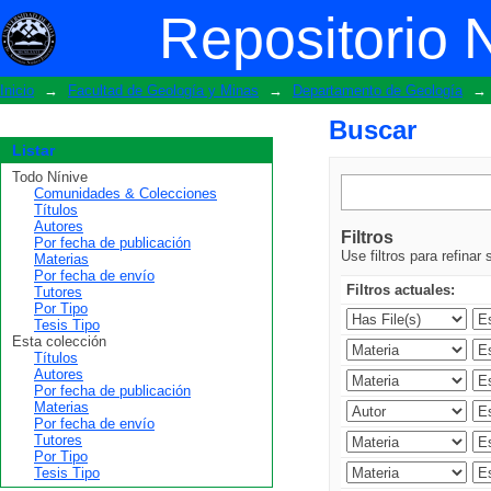
Buscar
Repositorio 
Inicio
→
Facultad de Geología y Minas
→
Departamento de Geología
→
Buscar
Listar
Todo Nínive
Comunidades & Colecciones
Títulos
Autores
Filtros
Por fecha de publicación
Use filtros para refinar
Materias
Por fecha de envío
Filtros actuales:
Tutores
Por Tipo
Tesis Tipo
Esta colección
Títulos
Autores
Por fecha de publicación
Materias
Por fecha de envío
Tutores
Por Tipo
Tesis Tipo