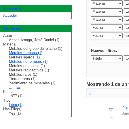
Mi cuenta
Acceder
Descubre
Autor
Ariosa Iznaga, José Daniel (1)
Materia
Metales del grupo del platino (1)
Nuevos filtros:
Metales ferrosos (1)
Metales ligeros (1)
Metales no ferrosos (1)
Metales preciosos (1)
Metales radioactivos (1)
Metales raros (1)
Tierras raras (1)
Yacimiento de minerales (1)
Mostrando 1 de un t
... más
Fecha
1
1977 (1)
Tipo
Libro (1)
Cur
Has File(s)
Yes (1)
Ari