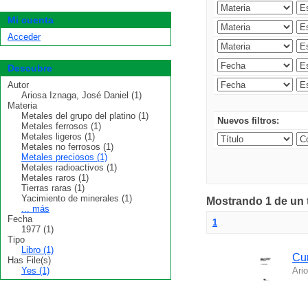
Mi cuenta
Acceder
Descubre
Autor
Ariosa Iznaga, José Daniel (1)
Materia
Metales del grupo del platino (1)
Nuevos filtros:
Metales ferrosos (1)
Metales ligeros (1)
Metales no ferrosos (1)
Metales preciosos (1)
Metales radioactivos (1)
Metales raros (1)
Tierras raras (1)
Yacimiento de minerales (1)
Mostrando 1 de un t
... más
Fecha
1
1977 (1)
Tipo
Libro (1)
Cur
Has File(s)
Yes (1)
Ari