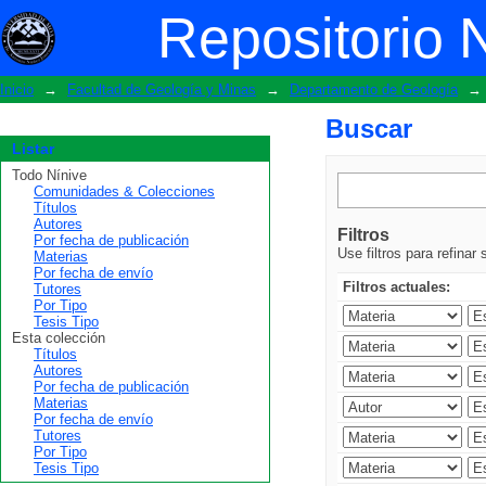
Buscar
Repositorio 
Inicio
→
Facultad de Geología y Minas
→
Departamento de Geología
→
Buscar
Listar
Todo Nínive
Comunidades & Colecciones
Títulos
Autores
Filtros
Por fecha de publicación
Use filtros para refinar
Materias
Por fecha de envío
Filtros actuales:
Tutores
Por Tipo
Tesis Tipo
Esta colección
Títulos
Autores
Por fecha de publicación
Materias
Por fecha de envío
Tutores
Por Tipo
Tesis Tipo