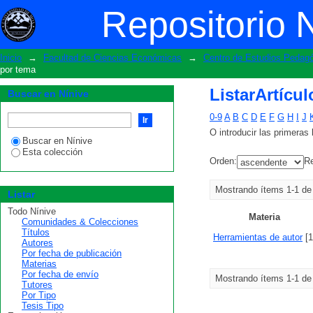
ListarArtículos-CEP-LabTE por tema
Repositorio 
Inicio
→
Facultad de Ciencias Económicas
→
Centro de Estudios Pedagó
por tema
ListarArtícu
Buscar en Nínive
0-9
A
B
C
D
E
F
G
H
I
J
O introducir las primeras 
Buscar en Nínive
Esta colección
Orden:
Re
Mostrando ítems 1-1 de
Listar
Todo Nínive
Materia
Comunidades & Colecciones
Títulos
Herramientas de autor
[1
Autores
Por fecha de publicación
Materias
Por fecha de envío
Mostrando ítems 1-1 de
Tutores
Por Tipo
Tesis Tipo