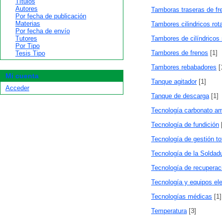
Títulos
Autores
Tamboras traseras de fr
Por fecha de publicación
Materias
Tambores cilindricos rota
Por fecha de envío
Tutores
Tambores de cilíndricos 
Por Tipo
Tambores de frenos
[1]
Tesis Tipo
Tambores rebabadores
[
Mi cuenta
Tanque agitador
[1]
Acceder
Tanque de descarga
[1]
Tecnología carbonato a
Tecnología de fundición
Tecnología de gestión tot
Tecnología de la Soldad
Tecnología de recuperac
Tecnología y equipos el
Tecnologías médicas
[1]
Temperatura
[3]