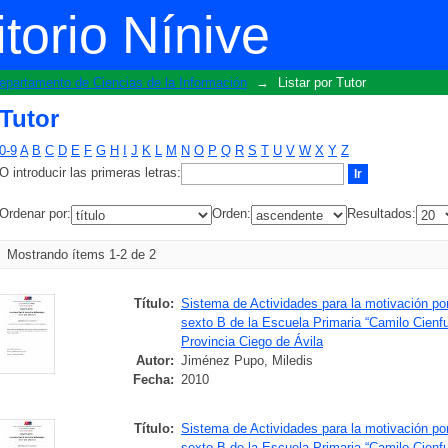
torio Nínive
epartamento de Ciencias de la Información
→
Listar por Tutor
Tutor
0-9
A
B
C
D
E
F
G
H
I
J
K
L
M
N
O
P
Q
R
S
T
U
V
W
X
Y
Z
O introducir las primeras letras:
Ordenar por:
Orden:
Resultados:
Mostrando ítems 1-2 de 2
Título:
Sistema de Actividades para la motivación por
sexto B de la Escuela Primaria “Camilo Cienf
Provincia Ciego de Ávila
Autor:
Jiménez Pupo, Miledis
Fecha:
2010
Título:
Sistema de Actividades para la motivación por
sexto B de la Escuela Primaria “Camilo Cienf