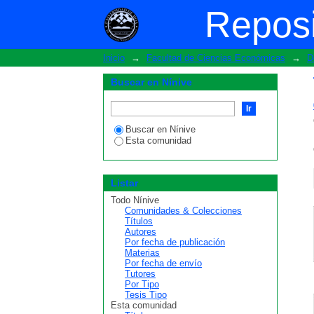
Tutor
Reposi
Inicio
→
Facultad de Ciencias Económicas
→
D
Buscar en Nínive
Buscar en Nínive
Esta comunidad
Listar
Todo Nínive
Comunidades & Colecciones
Títulos
Autores
Por fecha de publicación
Materias
Por fecha de envío
Tutores
Por Tipo
Tesis Tipo
Esta comunidad