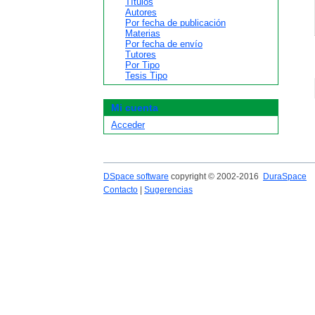
Títulos
Autores
Por fecha de publicación
Materias
Por fecha de envío
Tutores
Por Tipo
Tesis Tipo
Mi cuenta
Acceder
DSpace software
copyright © 2002-2016
DuraSpace
Contacto
|
Sugerencias