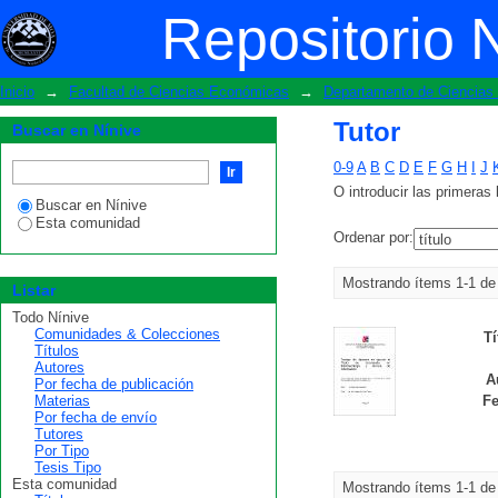
Tutor
Repositorio 
Inicio
→
Facultad de Ciencias Económicas
→
Departamento de Ciencias 
Tutor
Buscar en Nínive
0-9
A
B
C
D
E
F
G
H
I
J
O introducir las primeras 
Buscar en Nínive
Esta comunidad
Ordenar por:
Mostrando ítems 1-1 de
Listar
Todo Nínive
Comunidades & Colecciones
Tí
Títulos
Autores
A
Por fecha de publicación
Materias
Fe
Por fecha de envío
Tutores
Por Tipo
Tesis Tipo
Esta comunidad
Mostrando ítems 1-1 de