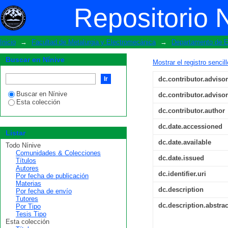
Sistema de Monitoreo Eléctrico en la
Repositorio 
Guevara”
Inicio
→
Facultad de Metalurgia y Electromecánica
→
Departamento de El
Buscar en Nínive
Mostrar el registro sencil
dc.contributor.advisor
Buscar en Nínive
dc.contributor.advisor
Esta colección
dc.contributor.author
dc.date.accessioned
Listar
dc.date.available
Todo Nínive
Comunidades & Colecciones
dc.date.issued
Títulos
Autores
dc.identifier.uri
Por fecha de publicación
Materias
dc.description
Por fecha de envío
Tutores
dc.description.abstrac
Por Tipo
Tesis Tipo
Esta colección