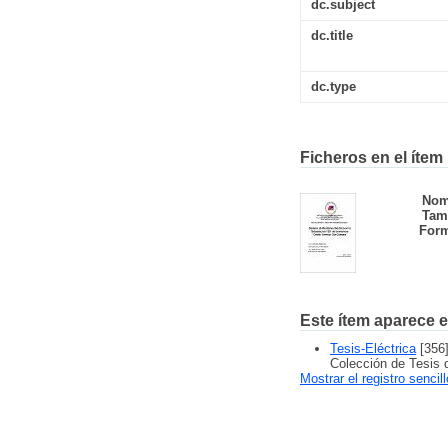
dc.subject
dc.title
dc.type
Ficheros en el ítem
Nom
Tam
Form
Este ítem aparece e
Tesis-Eléctrica
[356
Colección de Tesis 
Mostrar el registro sencil