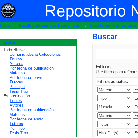
Buscar
Repositorio 
Inicio
→
Facultad de Ciencias Económicas
→
Departamento de Estudios 
Buscar
Listar
Todo Nínive
Comunidades & Colecciones
Títulos
Autores
Filtros
Por fecha de publicación
Use filtros para refinar
Materias
Por fecha de envío
Filtros actuales:
Tutores
Por Tipo
Tesis Tipo
Esta colección
Títulos
Autores
Por fecha de publicación
Materias
Por fecha de envío
Tutores
Por Tipo
Tesis Tipo