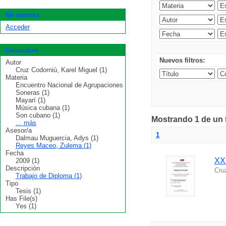
Mi cuenta
Acceder
Descubre
Nuevos filtros:
Autor
Cruz Codorniú, Karel Miguel (1)
Materia
Encuentro Nacional de Agrupaciones
Soneras (1)
Mayarí (1)
Música cubana (1)
Son cubano (1)
Mostrando 1 de un t
... más
Asesor/a
1
Dalmau Muguercia, Adys (1)
Reyes Maceo, Zulema (1)
Fecha
XX
2009 (1)
Descripción
Cru
Trabajo de Diploma (1)
Tipo
Tesis (1)
Has File(s)
Yes (1)