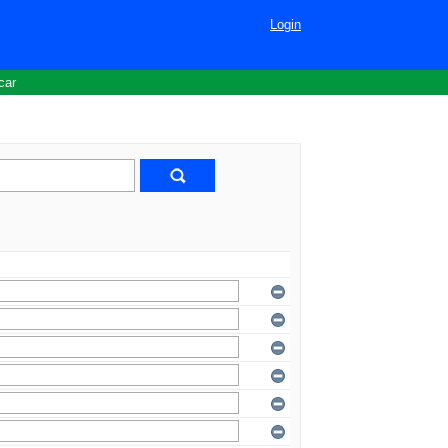
Login
car