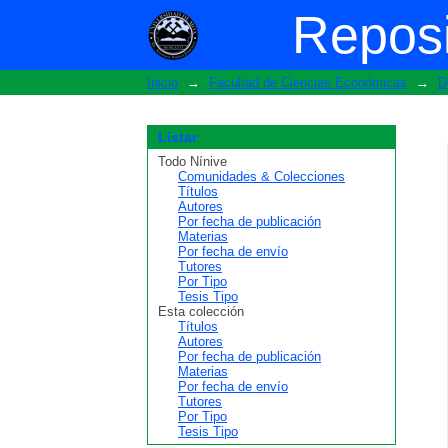
Buscar
Reposi
Inicio
→
Facultad de Ciencias Económicas
→
D
Listar
Todo Nínive
Comunidades & Colecciones
Títulos
Autores
Por fecha de publicación
Materias
Por fecha de envío
Tutores
Por Tipo
Tesis Tipo
Esta colección
Títulos
Autores
Por fecha de publicación
Materias
Por fecha de envío
Tutores
Por Tipo
Tesis Tipo