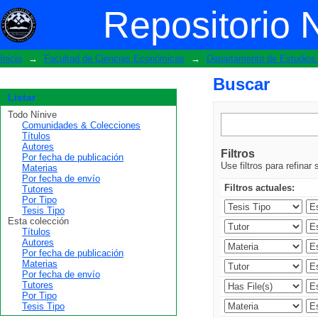
Buscar
Repositorio 
Inicio
→
Facultad de Ciencias Económicas
→
Departamento de Estudios 
Buscar
Listar
Todo Nínive
Comunidades & Colecciones
Títulos
Autores
Filtros
Por fecha de publicación
Use filtros para refinar
Materias
Por fecha de envío
Filtros actuales:
Tutores
Por Tipo
Tesis Tipo
Esta colección
Títulos
Autores
Por fecha de publicación
Materias
Por fecha de envío
Tutores
Por Tipo
Tesis Tipo