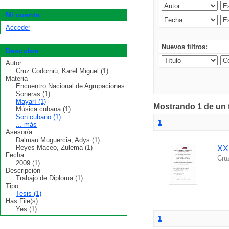
Mi cuenta
Acceder
Nuevos filtros:
Descubre
Autor
Cruz Codorniú, Karel Miguel (1)
Materia
Encuentro Nacional de Agrupaciones
Soneras (1)
Mayarí (1)
Mostrando 1 de un t
Música cubana (1)
Son cubano (1)
1
... más
Asesor/a
Dalmau Muguercia, Adys (1)
Reyes Maceo, Zulema (1)
XX
Fecha
Cru
2009 (1)
Descripción
Trabajo de Diploma (1)
Tipo
Tesis (1)
Has File(s)
Yes (1)
1