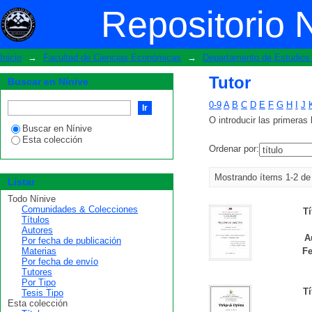
Tutor
Repositorio 
Inicio
→
Facultad de Ciencias Económicas
→
Departamento de Estudios 
Tutor
Buscar en Nínive
0-9
A
B
C
D
E
F
G
H
I
J
O introducir las primeras 
Buscar en Nínive
Esta colección
Ordenar por:
Mostrando ítems 1-2 de
Listar
Todo Nínive
Comunidades & Colecciones
Tí
Títulos
Autores
A
Por fecha de publicación
Materias
Fe
Por fecha de envío
Tutores
Por Tipo
Tí
Tesis Tipo
Esta colección