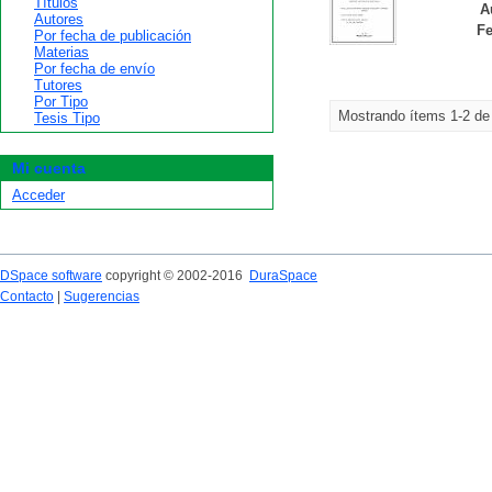
Títulos
A
Autores
Fe
Por fecha de publicación
Materias
Por fecha de envío
Tutores
Por Tipo
Mostrando ítems 1-2 de
Tesis Tipo
Mi cuenta
Acceder
DSpace software
copyright © 2002-2016
DuraSpace
Contacto
|
Sugerencias