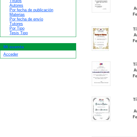
Títulos
Autores
A
Por fecha de publicación
Fe
Materias
Por fecha de envío
Tutores
Por Tipo
Tí
Tesis Tipo
A
Fe
Mi cuenta
Acceder
Tí
A
Fe
Tí
A
Fe