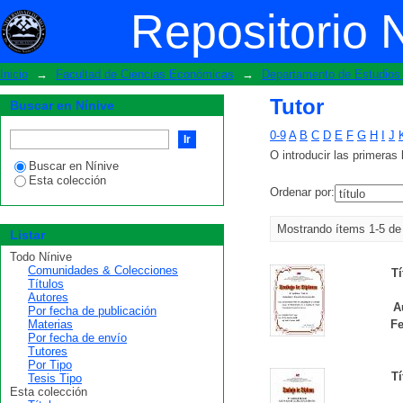
Tutor
Repositorio 
Inicio
→
Facultad de Ciencias Económicas
→
Departamento de Estudios 
Tutor
Buscar en Nínive
0-9
A
B
C
D
E
F
G
H
I
J
O introducir las primeras 
Buscar en Nínive
Esta colección
Ordenar por:
Mostrando ítems 1-5 de
Listar
Todo Nínive
Comunidades & Colecciones
Tí
Títulos
Autores
A
Por fecha de publicación
Materias
Fe
Por fecha de envío
Tutores
Por Tipo
Tí
Tesis Tipo
Esta colección