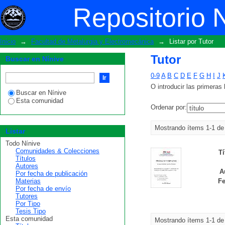
Tutor
Repositorio 
Inicio
→
Facultad de Metalurgia y Electromecánica
→
Listar por Tutor
Tutor
Buscar en Nínive
0-9
A
B
C
D
E
F
G
H
I
J
O introducir las primeras 
Buscar en Nínive
Esta comunidad
Ordenar por:
Mostrando ítems 1-1 de
Listar
Todo Nínive
Comunidades & Colecciones
Tí
Títulos
Autores
A
Por fecha de publicación
Materias
Fe
Por fecha de envío
Tutores
Por Tipo
Tesis Tipo
Esta comunidad
Mostrando ítems 1-1 de