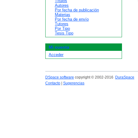
Títulos
Autores
Por fecha de publicación
Materias
Por fecha de envío
Tutores
Por Tipo
Tesis Tipo
Mi cuenta
Acceder
DSpace software
copyright © 2002-2016
DuraSpace
Contacto
|
Sugerencias