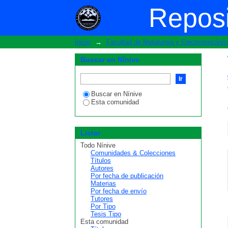
Tutor
Reposi
Inicio
→
Facultad de Metalurgia y Electromecánic
Buscar en Nínive
Buscar en Nínive
Esta comunidad
Listar
Todo Nínive
Comunidades & Colecciones
Títulos
Autores
Por fecha de publicación
Materias
Por fecha de envío
Tutores
Por Tipo
Tesis Tipo
Esta comunidad