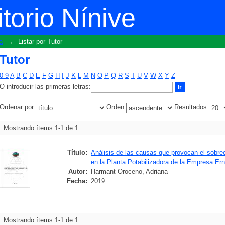
torio Nínive
a
→
Listar por Tutor
Tutor
0-9
A
B
C
D
E
F
G
H
I
J
K
L
M
N
O
P
Q
R
S
T
U
V
W
X
Y
Z
O introducir las primeras letras:
Ordenar por:
Orden:
Resultados:
Mostrando ítems 1-1 de 1
Título:
Análisis de las causas que provocan el sobre
en la Planta Potabilizadora de la Empresa E
Autor:
Harmant Oroceno, Adriana
Fecha:
2019
Mostrando ítems 1-1 de 1