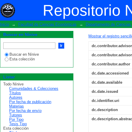
Metodología para la gestión documenta
Repositorio 
Inicio
→
Facultad de Ciencias Económicas
→
Departamento de Ciencias 
Buscar en Nínive
Mostrar el registro sencil
dc.contributor.advisor
Buscar en Nínive
dc.contributor.advisor
Esta colección
dc.contributor.author
dc.date.accessioned
Listar
dc.date.available
Todo Nínive
Comunidades & Colecciones
dc.date.issued
Títulos
Autores
dc.identifier.uri
Por fecha de publicación
Materias
dc.description
Por fecha de envío
Tutores
dc.description.abstrac
Por Tipo
Tesis Tipo
Esta colección