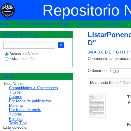
ListarPonencias de Eventos-Geología p
Repositorio 
Inicio
→
Facultad de Geología y Minas
→
Departamento de Geología
→
ListarPonenc
Buscar en Nínive
D"
0-9
A
B
C
D
E
F
G
H
I
J
Buscar en Nínive
Esta colección
O introducir las primeras 
Ordenar por:
Listar
Mostrando ítems 1-1 de
Todo Nínive
Comunidades & Colecciones
Títulos
Autores
Tí
Por fecha de publicación
A
Materias
Por fecha de envío
Tutores
Por Tipo
Tesis Tipo
Fe
Esta colección