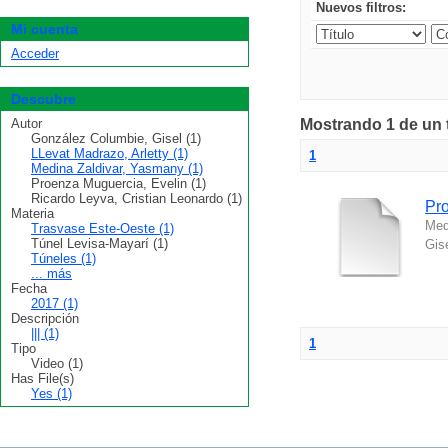
Nuevos filtros:
Mi cuenta
Acceder
Descubre
Autor
Mostrando 1 de un t
González Columbie, Gisel (1)
LLevat Madrazo, Arletty (1)
1
Medina Zaldivar, Yasmany (1)
Proenza Muguercia, Evelin (1)
Ricardo Leyva, Cristian Leonardo (1)
Pro
Materia
Med
Trasvase Este-Oeste (1)
Túnel Levisa-Mayarí (1)
Gis
Túneles (1)
... más
Fecha
2017 (1)
Descripción
||| (1)
1
Tipo
Video (1)
Has File(s)
Yes (1)