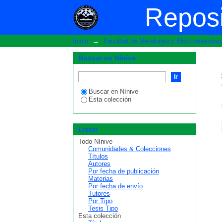
ListarTesis- Metalurgia –
Reposi
Inicio
→
Facultad de Metalurgia y Electromecánic
Buscar en Nínive
Buscar en Nínive
Esta colección
Listar
Todo Nínive
Comunidades & Colecciones
Títulos
Autores
Por fecha de publicación
Materias
Por fecha de envío
Tutores
Por Tipo
Tesis Tipo
Esta colección