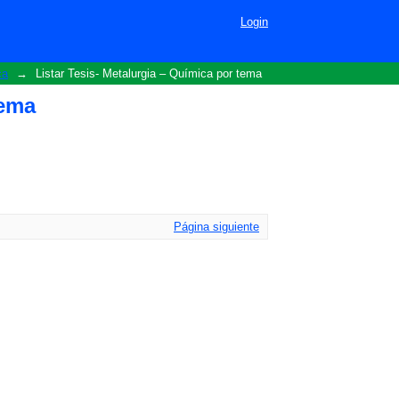
Login
ca
→
Listar Tesis- Metalurgia – Química por tema
tema
Página siguiente