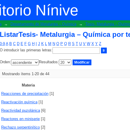
 Química por tema
torio Nínive
a
→
Departamento de Metalurgia – Química
→
Tesis- Metalurgia – Quími
ListarTesis- Metalurgia – Química por 
0-9
A
B
C
D
E
F
G
H
I
J
K
L
M
N
O
P
Q
R
S
T
U
V
W
X
Y
Z
O introducir las primeras letras:
Orden:
Resultados:
Mostrando ítems 1-20 de 44
Materia
Reacciones de precipitación
[1]
Reactivación química
[1]
Reactividad puzolánica
[6]
Reactores en miniserie
[1]
Rechazo serpentinítico
[2]