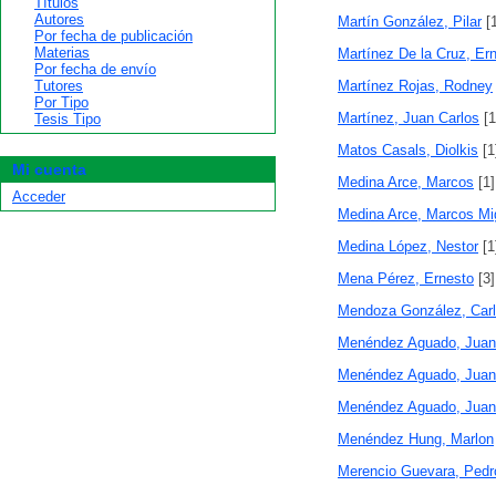
Títulos
Autores
Martín González, Pilar
[1
Por fecha de publicación
Materias
Martínez De la Cruz, Er
Por fecha de envío
Tutores
Martínez Rojas, Rodney
Por Tipo
Martínez, Juan Carlos
[1
Tesis Tipo
Matos Casals, Diolkis
[1
Mi cuenta
Medina Arce, Marcos
[1]
Acceder
Medina Arce, Marcos Mi
Medina López, Nestor
[1
Mena Pérez, Ernesto
[3]
Mendoza González, Car
Menéndez Aguado, Juan
Menéndez Aguado, Juan
Menéndez Aguado, Juan
Menéndez Hung, Marlon
Merencio Guevara, Pedr