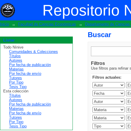
Buscar
Repositorio 
Inicio
→
Facultad de Ciencias Económicas
→
Departamento de Ciencias 
Buscar
Listar
Todo Nínive
Comunidades & Colecciones
Títulos
Autores
Filtros
Por fecha de publicación
Use filtros para refinar
Materias
Por fecha de envío
Filtros actuales:
Tutores
Por Tipo
Tesis Tipo
Esta colección
Títulos
Autores
Por fecha de publicación
Materias
Por fecha de envío
Tutores
Por Tipo
Tesis Tipo