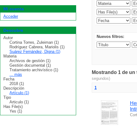
Mi cuenta
Acceder
Descubre
Nuevos filtros:
Autor
Cortina Torres, Zuleiman (1)
Rodríguez Cabrera, Mariolis (1)
Suárez Fernández, Digna (1)
Materia
Archivos de gestión (1)
Gestión documental (1)
Tratamiento archivístico (1)
Mostrando 1 de un t
... más
segundos)
Fecha
2018 (1)
1
Descripción
Artículo (1)
Tipo
Articulo (1)
Her
Has File(s)
Int
Yes (1)
Cor