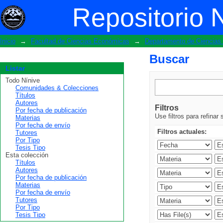
Buscar
Repositorio 
Inicio
→
Facultad de Ciencias Económicas
→
Departamento de Ciencias 
Buscar
Listar
Todo Nínive
Comunidades & Colecciones
Títulos
Autores
Filtros
Por fecha de publicación
Use filtros para refinar
Materias
Por fecha de envío
Filtros actuales:
Tutores
Por Tipo
Tesis Tipo
Esta colección
Títulos
Autores
Por fecha de publicación
Materias
Por fecha de envío
Tutores
Por Tipo
Tesis Tipo