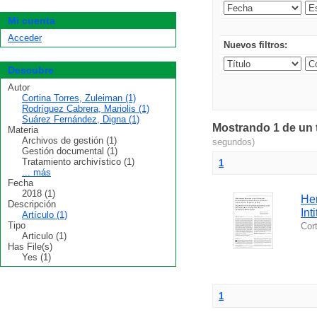
Mi cuenta
Acceder
Nuevos filtros:
Descubre
Autor
Cortina Torres, Zuleiman (1)
Rodríguez Cabrera, Mariolis (1)
Suárez Fernández, Digna (1)
Mostrando 1 de un t
Materia
Archivos de gestión (1)
segundos)
Gestión documental (1)
Tratamiento archivístico (1)
1
... más
Fecha
2018 (1)
Her
Descripción
Int
Artículo (1)
Tipo
Cor
Articulo (1)
Has File(s)
Yes (1)
1