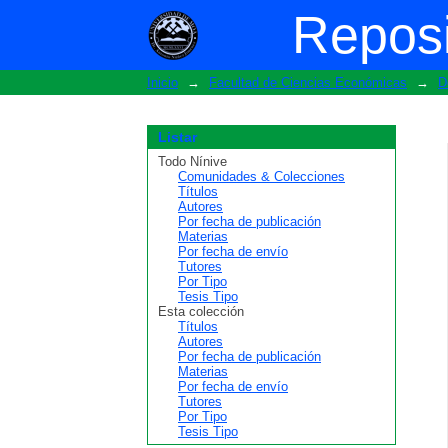
Buscar
Reposi
Inicio
→
Facultad de Ciencias Económicas
→
D
Listar
Todo Nínive
Comunidades & Colecciones
Títulos
Autores
Por fecha de publicación
Materias
Por fecha de envío
Tutores
Por Tipo
Tesis Tipo
Esta colección
Títulos
Autores
Por fecha de publicación
Materias
Por fecha de envío
Tutores
Por Tipo
Tesis Tipo