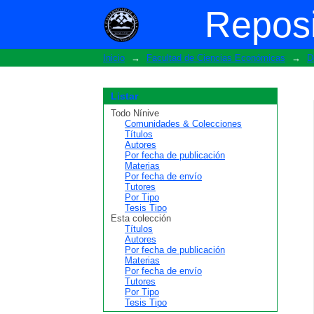
Buscar
Reposi
Inicio
→
Facultad de Ciencias Económicas
→
D
Listar
Todo Nínive
Comunidades & Colecciones
Títulos
Autores
Por fecha de publicación
Materias
Por fecha de envío
Tutores
Por Tipo
Tesis Tipo
Esta colección
Títulos
Autores
Por fecha de publicación
Materias
Por fecha de envío
Tutores
Por Tipo
Tesis Tipo