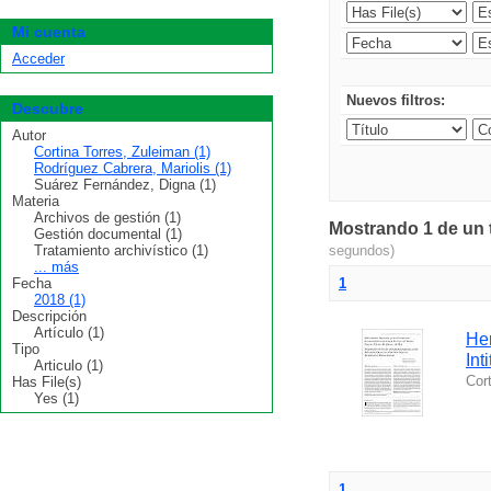
Mi cuenta
Acceder
Nuevos filtros:
Descubre
Autor
Cortina Torres, Zuleiman (1)
Rodríguez Cabrera, Mariolis (1)
Suárez Fernández, Digna (1)
Materia
Archivos de gestión (1)
Mostrando 1 de un t
Gestión documental (1)
Tratamiento archivístico (1)
segundos)
... más
Fecha
1
2018 (1)
Descripción
Artículo (1)
Her
Tipo
Int
Articulo (1)
Cor
Has File(s)
Yes (1)
1