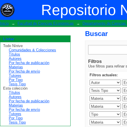
Buscar
Repositorio 
Inicio
→
Facultad de Ciencias Económicas
→
Departamento de Ciencias 
Buscar
Listar
Todo Nínive
Comunidades & Colecciones
Títulos
Autores
Filtros
Por fecha de publicación
Use filtros para refinar
Materias
Por fecha de envío
Filtros actuales:
Tutores
Por Tipo
Tesis Tipo
Esta colección
Títulos
Autores
Por fecha de publicación
Materias
Por fecha de envío
Tutores
Por Tipo
Tesis Tipo