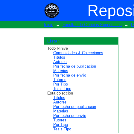
Buscar
Reposi
Inicio
→
Facultad de Ciencias Económicas
→
D
Listar
Todo Nínive
Comunidades & Colecciones
Títulos
Autores
Por fecha de publicación
Materias
Por fecha de envío
Tutores
Por Tipo
Tesis Tipo
Esta colección
Títulos
Autores
Por fecha de publicación
Materias
Por fecha de envío
Tutores
Por Tipo
Tesis Tipo