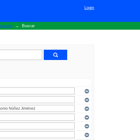
Login
rmación
→
Buscar