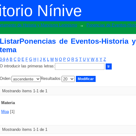
os-Historia y Marxismo Leninismo por 
torio Nínive
rtamento de Historia y Marxismo Leninismo
→
Ponencias de Eventos-Hist
ListarPonencias de Eventos-Historia
tema
0-9
A
B
C
D
E
F
G
H
I
J
K
L
M
N
O
P
Q
R
S
T
U
V
W
X
Y
Z
O introducir las primeras letras:
Orden:
Resultados:
Mostrando ítems 1-1 de 1
Materia
Moa
[1]
Mostrando ítems 1-1 de 1