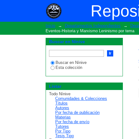
ListarPonencias de Event
Reposi
Inicio
→
Departamentos Independientes
→
Depa
Eventos-Historia y Marxismo Leninismo por tema
Buscar en Nínive
Buscar en Nínive
Esta colección
Listar
Todo Nínive
Comunidades & Colecciones
Títulos
Autores
Por fecha de publicación
Materias
Por fecha de envío
Tutores
Por Tipo
Tesis Tipo