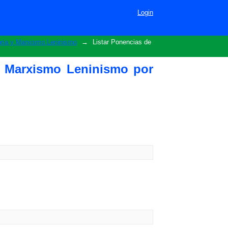
tema
Login
oria y Marxismo Leninismo
→
Listar Ponencias de
 y Marxismo Leninismo por